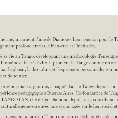
therine, incarnent l’âme de Diamono. Leur passion pour le Ta
gement profond envers le bien-être et l’inclusion.
E
ié sa vie au Tango, développant une méthodologie d’enseign
 humaine et la créativité. Il promeut le Tango comme un art 
 par le plaisir, la discipline et l’expression personnelle, touj
e et de soutien.
d’origine suisse-argentine, a baigné dans le Tango depuis son 
xpérience pédagogique à Buenos Aires. Co-fondatrice de Tan
on TANGOTAN, elle dirige Diamono depuis 2012, contribuant a
t culturelle genevoise avec une vision axée sur le lien social et
ils s’engagent à faire du Tango une source de bien-être, de co