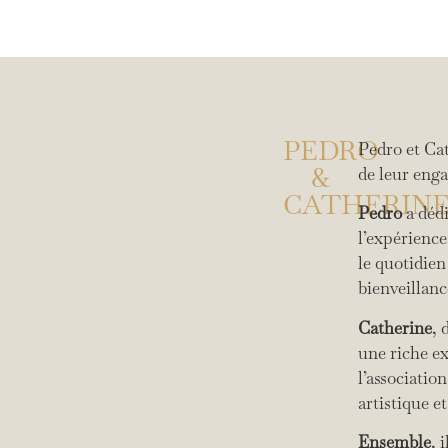
PEDRO
Pedro et Ca
&
de leur enga
CATHERIN
Pedro
a déd
l’expérience
le quotidien
bienveillanc
Catherine
, 
une riche e
l’associati
artistique e
Ensemble
, 