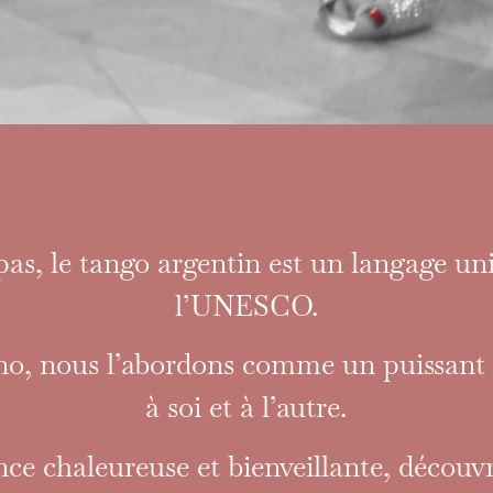
E, GUÉRIT
pas, le tango argentin est un langage un
l’UNESCO.
o, nous l’abordons comme un puissant 
à soi et à l’autre.
e chaleureuse et bienveillante, découv