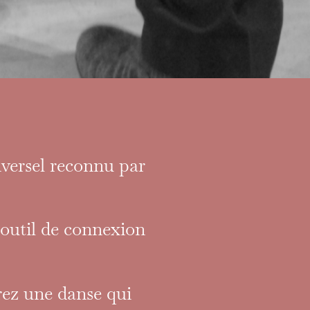
iversel reconnu par
outil de connexion
rez une danse qui