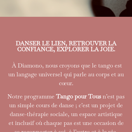
DANSER LE LIEN, RETROUVER LA
CONFIANCE, EXPLORER LA JOIE.
BIEN PLUS
QU’UNE DANSE:
À Diamono, nous croyons que le tango est
un langage universel qui parle au corps et au
UNE RENCONTRE
cœur.
Notre programme
Tango pour Tous
n’est pas
un simple cours de danse ; c’est un projet de
danse-thérapie sociale, un espace artistique
et inclusif où chaque pas est une occasion de
se reconnecter à soi, à l’autre et à la vie.