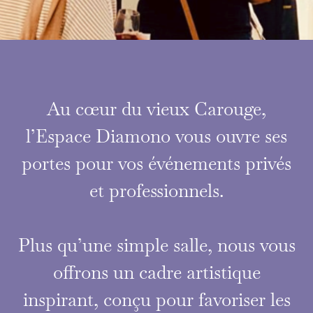
Au cœur du vieux Carouge,
ORGANISEZ
l’Espace Diamono vous ouvre ses
VOTRE
portes pour vos événements privés
ÉVÉNEMENT
et professionnels.
DANS UN LIEU
QUI A UNE ÂME
Plus qu’une simple salle, nous vous
offrons un cadre artistique
inspirant, conçu pour favoriser les